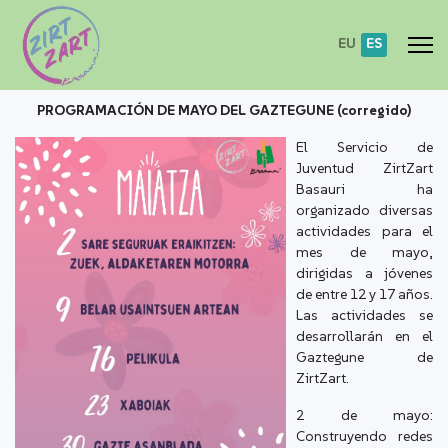
EU
ES
INSCRIPCIONES
PROGRAMACIÓN DE MAYO DEL GAZTEGUNE (corregido)
CARNET ZIRT ZART
El Servicio de
Juventud ZirtZart
Basauri ha
RESERVAS
organizado diversas
actividades para el
mes de mayo,
CONTACTO
dirigidas a jóvenes
de entre 12 y 17 años.
Las actividades se
HITZ ERDIKO KONTAKETAK
desarrollarán en el
Gaztegune de
ZirtZart.
2 de mayo:
Construyendo redes