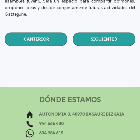
asamblea juvenil. Será un espacio para compartir opiniones,
proponer ideas y decidir conjuntamente futuras actividades del
Gaztegune.
ARTÍCULO ANTERIOR: GAZTEGUNE IBILTARIA GAZT
ARTÍCULO SIGUIENTE:
ANTERIOR
SIGUIENTE
DÓNDE ESTAMOS
AUTONOMIA 3, 48970 BASAURI BIZKAIA
944 666 430
634 984 615